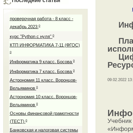
Последние статьи
проверочная работа - 8 класс -
Ин
0
декабрь 2023
0
курс "Python с нуля"
Пла
КТП ИНФОРМАТИКА 7-11 (ФГОС)
испол
0
Ци
0
Информатика 9 класс. Босова
Ресур
0
Информатика 7 класс. Босова
09.02.2022 13
Астрономия 11 класс. Воронцов-
0
Вельяминов
Астрономия 10 класс. Воронцов-
0
Вельяминов
Инфор
Основы финансовой грамотности
Учебник
0
(ТЕСТ)
«Информ
Банковская и налоговая системы