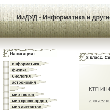
ИиДУД - Информатика и другие
Навигация:
8 класс. 
информатика
физика
биология
астрономия
КТП ИНФ
--
мир тестов
мир кроссвордов
28.09.2022 10
мир диктантов