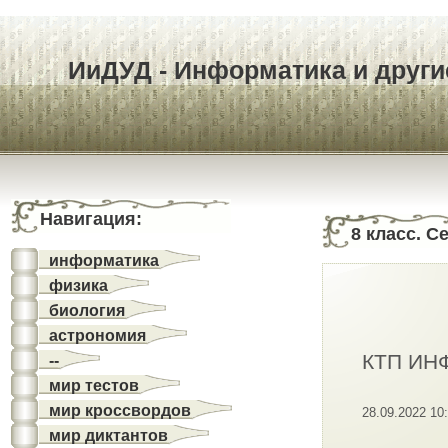
ИиДУД - Информатика и другие
Навигация:
8 класс. 
информатика
физика
биология
астрономия
КТП ИНФ
--
мир тестов
мир кроссвордов
28.09.2022 10
мир диктантов