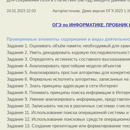
Для сохранения себя в статистике (на год) введите данные о 
24.01.2023 22:03
Автор/источник: Демо версия ОГЭ 2023 1-1
ОГЭ по ИНФОРМАТИКЕ. ПРОБНИК ВС
Проверяемые элементы содержания и виды деятельнос
Задание 1. Оценивать объём памяти, необходимый для хра
Задание 2. Уметь декодировать кодовую последовательност
Задание 3. Определять истинность составного высказывани
Задание 4. Анализировать простейшие модели объектов
Задание 5. Анализировать простые алгоритмы для конкретн
Задание 6. Формально исполнять алгоритмы, записанные на
Задание 7. Знать принципы адресации в сети Интернет
Задание 8. Понимать принципы поиска информации в Интер
Задание 9. Умение анализировать информацию, представлен
Задание 10. Записывать числа в различных системах счисл
Задание 11. Использование поиска операционной системы и 
Задание 12. Использование поисковых средств операционн
Задание 13. Создание презентации или форматирование тек