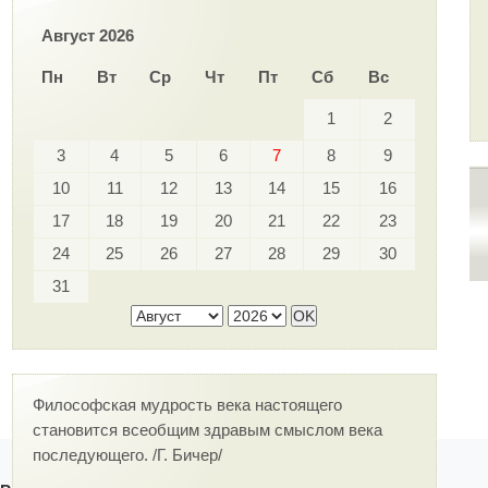
Август 2026
Пн
Вт
Ср
Чт
Пт
Сб
Вс
1
2
3
4
5
6
7
8
9
10
11
12
13
14
15
16
17
18
19
20
21
22
23
24
25
26
27
28
29
30
31
Философская мудрость века настоящего
становится всеобщим здравым смыслом века
последующего. /Г. Бичер/