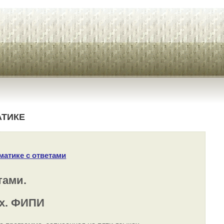
АТИКЕ
матике с ответами
тами.
ах. ФИПИ