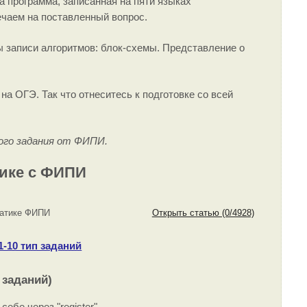
а программа, записанная на пяти языках
ечаем на поставленный вопрос.
ы записи алгоритмов: блок-схемы. Представление о
а ОГЭ. Так что отнеситесь к подготовке со всей
го задания от ФИПИ.
тике с ФИПИ
матике ФИПИ
Открыть статью (0/4928)
1-10 тип заданий
 заданий)