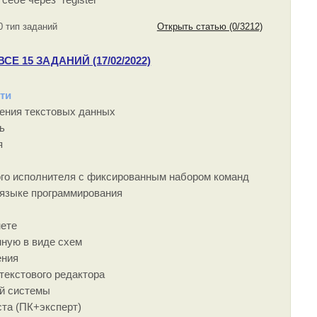
себе через "register"
0 тип заданий
Открыть статью (0/3212)
Е 15 ЗАДАНИЙ (17/02/2022)
ти
нения текстовых данных
ь
я
ого исполнителя с фиксированным набором команд
 языке программирования
нете
ную в виде схем
ения
текстового редактора
ой системы
ста (ПК+эксперт)