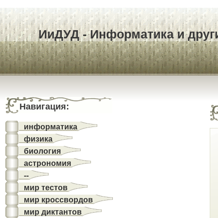
ИиДУД - Информатика и други
Навигация:
информатика
физика
биология
астрономия
--
мир тестов
мир кроссвордов
мир диктантов