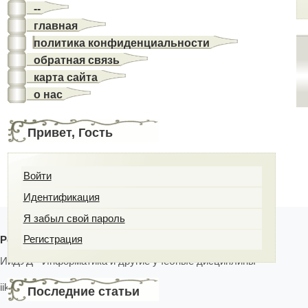
--
главная
политика конфиденциальности
обратная связь
карта сайта
о нас
Привет, Гость
Войти
Идентификация
Я забыл свой пароль
Регистрация
Реквизиты
ИиДУД - Информатика и другие учебные дисциплины
iikt.ru
Последние статьи