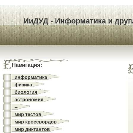
ИиДУД - Информатика и други
Навигация:
информатика
физика
биология
астрономия
--
мир тестов
мир кроссвордов
мир диктантов