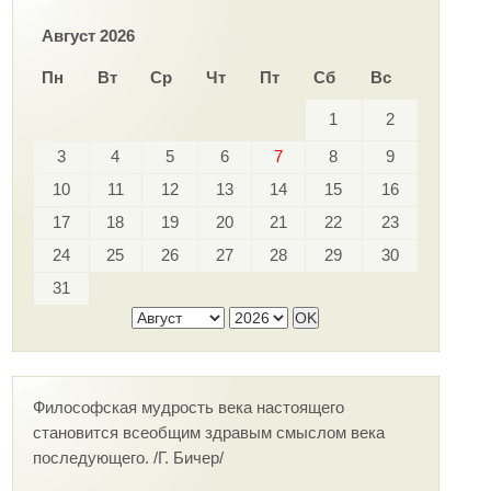
Август 2026
Пн
Вт
Ср
Чт
Пт
Сб
Вс
1
2
3
4
5
6
7
8
9
10
11
12
13
14
15
16
17
18
19
20
21
22
23
24
25
26
27
28
29
30
31
Философская мудрость века настоящего
становится всеобщим здравым смыслом века
последующего. /Г. Бичер/